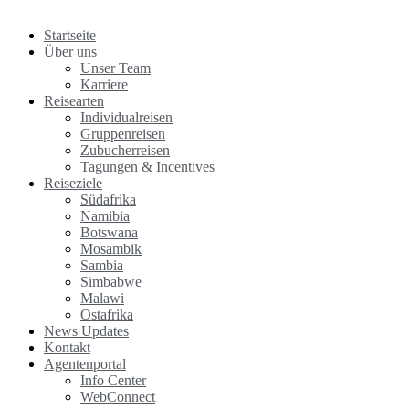
Startseite
Über uns
Unser Team
Karriere
Reisearten
Individualreisen
Gruppenreisen
Zubucherreisen
Tagungen & Incentives
Reiseziele
Südafrika
Namibia
Botswana
Mosambik
Sambia
Simbabwe
Malawi
Ostafrika
News Updates
Kontakt
Agentenportal
Info Center
WebConnect